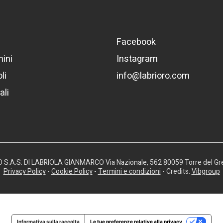
Facebook
ini
Instagram
li
info@labrioro.com
ali
RO S.A.S. DI LABRIOLA GIANMARCO Via Nazionale, 562 80059 Torre del Gr
Privacy Policy
-
Cookie Policy
-
Termini e condizioni
- Credits:
Vibgroup
Informativa sulla raccolta
Le tue preferenze relative alla privacy