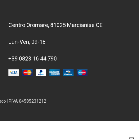
Centro Oromare, 81025 Marcianise CE
Lun-Ven, 09-18
+39 0823 16 44 790
eco | P.IVA 04585231212