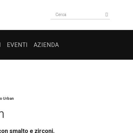
I
EVENTI
AZIENDA
lo Urban
n
con smalto e zirconi.