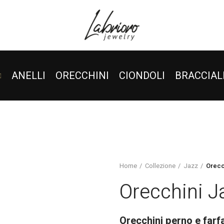
ANELLI
ORECCHINI
CIONDOLI
BRACCIAL
Home
Collezione
Jazz
Orecc
Orecchini J
Orecchini perno e farf